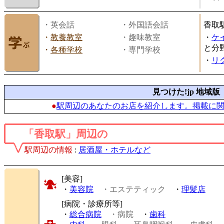
・英会話
・外国語会話
香取
・
教養教室
・趣味教室
・
ケ
と分
・
各種学校
・専門学校
・
リ
見つけた!jp 地域版
●
駅周辺のあなたのお店を紹介します。掲載に
「香取駅」周辺の
駅周辺の情報
:
居酒屋・ホテルなど
[美容]
・
美容院
・エステティック
・
理髪店
[病院・診療所等]
・
総合病院
・病院
・
歯科