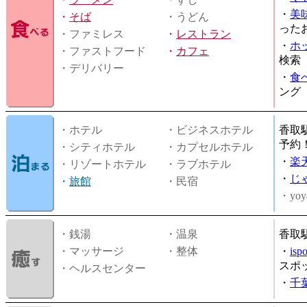
・
美
・
そば
・うどん
った
・ファミレス
・
レストラン
・
ホ
・ファストフード
・
カフェ
検索
・デリバリー
・
食
ング
・ホテル
・ビジネスホテル
香取
予約
・シティホテル
・カプセルホテル
・
楽
・リゾートホテル
・ラブホテル
・
じ
・
旅館
・民宿
・yoy
・銭湯
・温泉
香取
・マッサージ
・整体
・
is
スポ
・ヘルスセンター
・
千