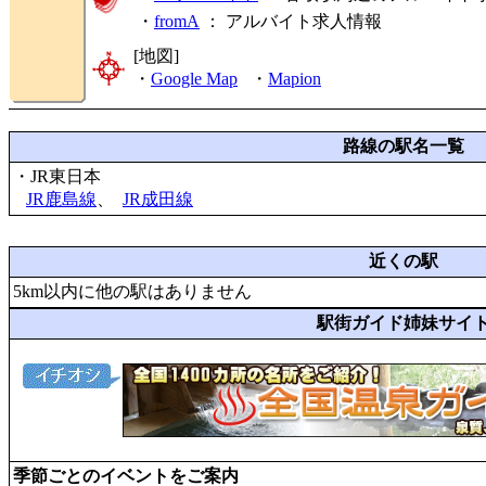
・
fromA
：
アルバイト求人情報
[地図]
・
Google Map
・
Mapion
路線の駅名一覧
・JR東日本
JR鹿島線
、
JR成田線
近くの駅
5km以内に他の駅はありません
駅街ガイド姉妹サイ
季節ごとのイベントをご案内