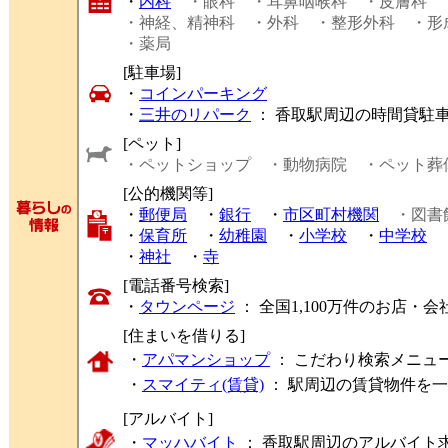
・
内科
・眼科
・耳鼻咽喉科
・皮膚科
・神経、精神科
・外科
・整形外科
・形
・薬局
[駐車場]
・
コインパーキング
・
三井のリパーク
： 香取駅周辺の時間貸駐
[ペット]
・ペットショップ
・動物病院
・ペット葬
[公的機関等]
・
郵便局
・
銀行
・
市区町村機関
・図書
・
保育所
・
幼稚園
・
小学校
・
中学校
・
神社
・
寺
[電話番号検索]
・
タウンページ
： 全国1,100万件のお店
[住まいを借りる]
・
アパマンショップ
： こだわり検索メニュ
・
スマイティ(賃貸)
： 駅周辺の賃貸物件を
[アルバイト]
・
マッハバイト
： 香取駅周辺のアルバイト