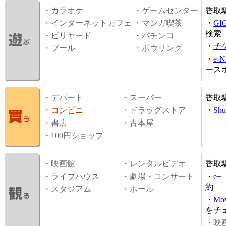
・カラオケ
・ゲームセンター
香取
・インターネットカフェ
・マンガ喫茶
・
GI
検索
・ビリヤード
・パチンコ
・
チ
・プール
・ボウリング
・
e-
ース
・デパート
・スーパー
香取
・
コンビニ
・ドラッグストア
・
Shu
・書店
・古本屋
・100円ショップ
・映画館
・レンタルビデオ
香取
・ライブハウス
・劇場・コンサート
・
e
約
・スタジアム
・ホール
・
Mov
をチ
・映画