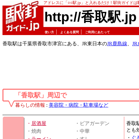
アドレスに「○○駅.jp」と入れるだけ！駅街ガイド
http://香取駅.jp
｜
｜
使い方
よくある質問
ご利用にあたって
香取駅は千葉県香取市津宮にある、JR東日本の
JR鹿島線
、
J
「香取駅」周辺で
暮らしの情報
:
美容院・病院・駐車場など
・
居酒屋
・ビアガーデン
香取
とも
・焼肉
・中華
・
ぐ
・
ラーメン
・すし